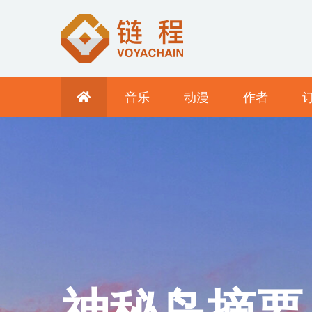
音乐
动漫
作者
科罗拉多州
神秘岛摘要
一些潮人说