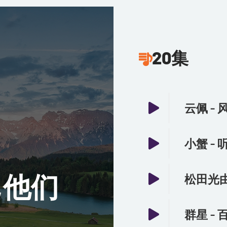
20集
云佩 -
小蟹 -
,他们
松田光由 -
群星 -