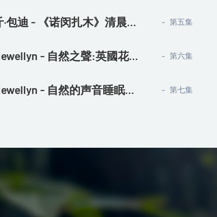
孛儿只斤·包迪 - 《诺闵扎木》清晨环境音
第五集
Jamie Llewellyn - 自然之聲:英國花園
第六集
Jamie Llewellyn - 自然的声音睡眠：热带雨林
第七集