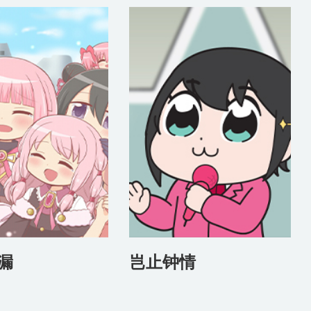
漏
岂止钟情